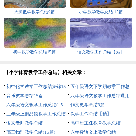
大班数学教学总结9篇
小学数学教学总结 15篇
初中数学教学总结15篇
语文教学工作总结【热】
【小学体育教学工作总结】相关文章：
初中化学教学工作总结集锦15
五年级语文下学期教学工作总
篇
音乐教学总结15篇
结15篇
八年级语文教学工作总结通用
六年级语文教学工作总结(15
15篇
作文教学总结9篇
篇)
三年级上册品德教学工作总结
教学工作总结【精】
语文老师教学总结
高中班主任教育教学总结
高三物理教学总结(15篇)
六年级语文上教学总结