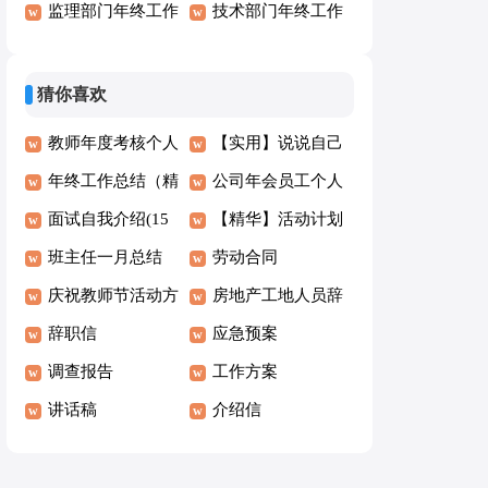
(15篇)
监理部门年终工作
职报告
技术部门年终工作
总结15篇
总结(汇编15篇)
猜你喜欢
教师年度考核个人
【实用】说说自己
述职报告
年终工作总结（精
作文300字合集八
公司年会员工个人
选14篇）
面试自我介绍(15
篇
发言稿
【精华】活动计划
篇)
班主任一月总结
范文汇编7篇
劳动合同
庆祝教师节活动方
房地产工地人员辞
案（精选5篇）
辞职信
职报告
应急预案
调查报告
工作方案
讲话稿
介绍信