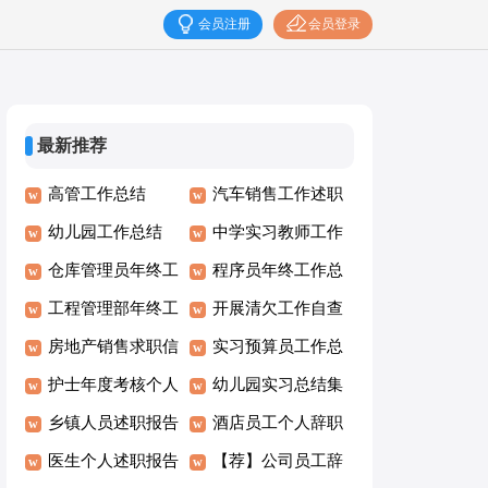
会员注册
会员登录
最新推荐
高管工作总结
汽车销售工作述职
幼儿园工作总结
报告8篇
中学实习教师工作
(15篇)
仓库管理员年终工
总结
程序员年终工作总
作总结(精选15篇)
工程管理部年终工
结集锦15篇
开展清欠工作自查
作总结
房地产销售求职信
报告15篇
实习预算员工作总
护士年度考核个人
结
幼儿园实习总结集
总结
乡镇人员述职报告
合15篇
酒店员工个人辞职
医生个人述职报告
报告
【荐】公司员工辞