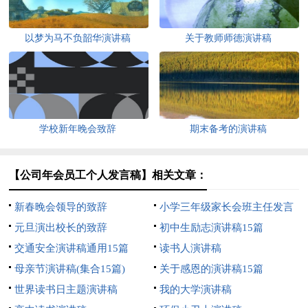
以梦为马不负韶华演讲稿
关于教师师德演讲稿
学校新年晚会致辞
期末备考的演讲稿
【公司年会员工个人发言稿】相关文章：
新春晚会领导的致辞
小学三年级家长会班主任发言
元旦演出校长的致辞
稿15篇
初中生励志演讲稿15篇
交通安全演讲稿通用15篇
读书人演讲稿
母亲节演讲稿(集合15篇)
关于感恩的演讲稿15篇
世界读书日主题演讲稿
我的大学演讲稿