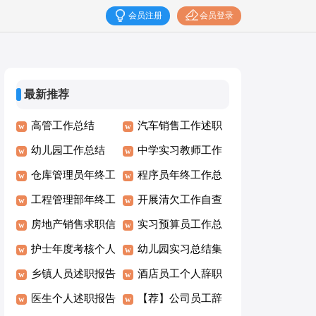
会员注册
会员登录
最新推荐
高管工作总结
汽车销售工作述职
幼儿园工作总结
报告8篇
中学实习教师工作
(15篇)
仓库管理员年终工
总结
程序员年终工作总
作总结(精选15篇)
工程管理部年终工
结集锦15篇
开展清欠工作自查
作总结
房地产销售求职信
报告15篇
实习预算员工作总
护士年度考核个人
结
幼儿园实习总结集
总结
乡镇人员述职报告
合15篇
酒店员工个人辞职
医生个人述职报告
报告
【荐】公司员工辞