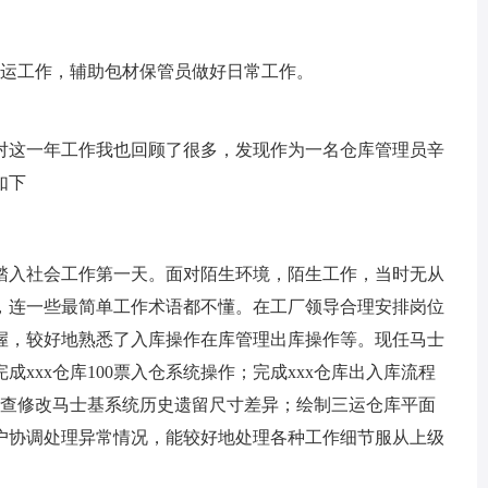
搬运工作，辅助包材保管员做好日常工作。
对这一年工作我也回顾了很多，发现作为一名仓库管理员辛
如下
是我踏入社会工作第一天。面对陌生环境，陌生工作，当时无从
，连一些最简单工作术语都不懂。在工厂领导合理安排岗位
握，较好地熟悉了入库操作在库管理出库操作等。现任马士
xxx仓库100票入仓系统操作；完成xxx仓库出入库流程
核查修改马士基系统历史遗留尺寸差异；绘制三运仓库平面
户协调处理异常情况，能较好地处理各种工作细节服从上级