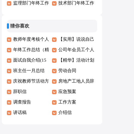
(15篇)
监理部门年终工作
职报告
技术部门年终工作
总结15篇
总结(汇编15篇)
猜你喜欢
教师年度考核个人
【实用】说说自己
述职报告
年终工作总结（精
作文300字合集八
公司年会员工个人
选14篇）
面试自我介绍(15
篇
发言稿
【精华】活动计划
篇)
班主任一月总结
范文汇编7篇
劳动合同
庆祝教师节活动方
房地产工地人员辞
案（精选5篇）
辞职信
职报告
应急预案
调查报告
工作方案
讲话稿
介绍信