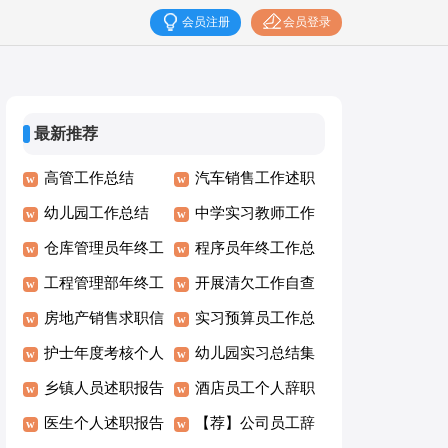
会员注册
会员登录
最新推荐
高管工作总结
汽车销售工作述职
幼儿园工作总结
报告8篇
中学实习教师工作
(15篇)
仓库管理员年终工
总结
程序员年终工作总
作总结(精选15篇)
工程管理部年终工
结集锦15篇
开展清欠工作自查
作总结
房地产销售求职信
报告15篇
实习预算员工作总
护士年度考核个人
结
幼儿园实习总结集
总结
乡镇人员述职报告
合15篇
酒店员工个人辞职
医生个人述职报告
报告
【荐】公司员工辞