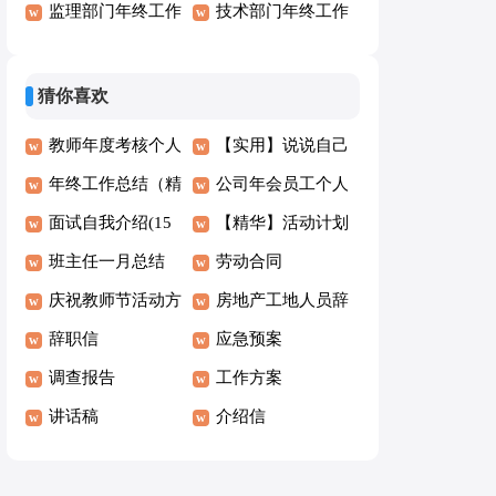
(15篇)
监理部门年终工作
职报告
技术部门年终工作
总结15篇
总结(汇编15篇)
猜你喜欢
教师年度考核个人
【实用】说说自己
述职报告
年终工作总结（精
作文300字合集八
公司年会员工个人
选14篇）
面试自我介绍(15
篇
发言稿
【精华】活动计划
篇)
班主任一月总结
范文汇编7篇
劳动合同
庆祝教师节活动方
房地产工地人员辞
案（精选5篇）
辞职信
职报告
应急预案
调查报告
工作方案
讲话稿
介绍信