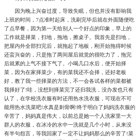
因为晚上兴奋过度，导致失眠，但也并没有影响我
上班的时间，7点准时起床，洗刷完毕后就在外面随便吃
了点早餐，因为第一天给别人一个好点的印象，早上的
工作就是择菜，扫地，拖地，擦桌子。我首先是扫地，
把屋内外全部扫完后，就拖起了地板，刚开始拖得时候
还蛮兴奋的，只是拖了两间屋后就觉的很吃力了，拖完
后就累的上气不接下气了。小喝几口水后，便开始择
菜，因为在家择菜少，有的菜我还不会择，还好老板
好，教了我一些择菜的方法，不一会各试各样的菜都被
我择好了!哇，没想到择菜完了还归我洗，没办发也只有
认了，在学校洗衣服有时还用热水洗衣服，可现在不可
能用热水洗菜吧!水真是刺骨啊!终于明白了妈妈洗衣服的
辛苦了，妈妈真是伟大，以前总是她一个人洗家里一大
群人的衣服，在冰冷的水中一洗就是几个小时，从来没
有半句怨言，等我回家了一定不让妈妈那么的辛苦了!菜