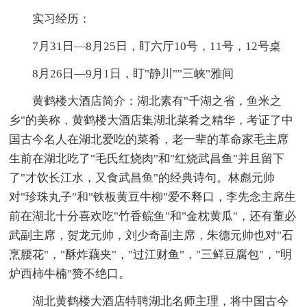
实习经历：
7月31日—8月25日，盯六厅10号，11号，12号桌
8月26日—9月1日，盯"静川""三峡"雅间
黄鹤楼大酒店简介：湖北素有"千湖之省，鱼米之
乡"的美称，黄鹤楼大酒店集湖北菜肴之精华，考证了中
国古今名人在湖北爱吃的菜肴，老一辈的革命家毛主席
生前在湖北吃了"毛氏红烧肉"和"红烧武昌鱼"并且留下
了"才饮长江水，又食武昌鱼"的经典诗句。林彪元帅
对"珍珠丸子"和"铁板黄豆牛柳"爱不释口，李先念主席生
前在湖北十分喜欢吃"竹香鲩鱼"和"金枕黄瓜"，还有董必
武副主席，贺龙元帅，刘少奇副主席，朱德元帅也对"石
烹腰花"，"酥炸藕夹"，"过江财鱼"，"三鲜豆腐包"，"明
炉西柿牛楠"赞不绝口。
湖北黄鹤楼大酒店特聘湖北名师主理，将中国古今