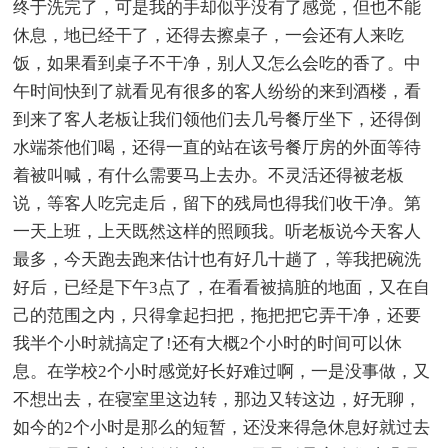
终于洗完了，可是我的手却似乎没有了感觉，但也不能
休息，地已经干了，还得去擦桌子，一会还有人来吃
饭，如果看到桌子不干净，别人又怎么会吃的香了。中
午时间快到了就看见有很多的客人纷纷的来到酒楼，看
到来了客人老板让我们领他们去几号餐厅坐下，还得倒
水端茶他们喝，还得一直的站在该号餐厅房的外面等待
着被叫喊，有什么需要马上去办。不灵活还得被老板
说，等客人吃完走后，留下的残局也得我们收干净。第
一天上班，上天既然这样的照顾我。听老板说今天客人
最多，今天跑去跑来估计也有好几十趟了，等我把碗洗
好后，已经是下午3点了，在看看被搞脏的地面，又在自
己的范围之内，只得拿起扫把，拖把把它弄干净，还要
我半个小时就搞定了!还有大概2个小时的时间可以休
息。在学校2个小时感觉好长好难过啊，一是没事做，又
不想出去，在寝室里这边转，那边又转这边，好无聊，
如今的2个小时是那么的短暂，还没来得急休息好就过去