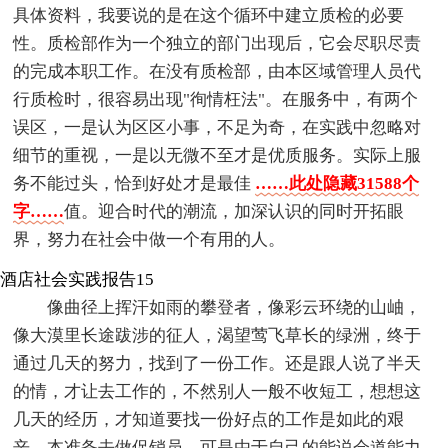
具体资料，我要说的是在这个循环中建立质检的必要
性。质检部作为一个独立的部门出现后，它会尽职尽责
的完成本职工作。在没有质检部，由本区域管理人员代
行质检时，很容易出现"徇情枉法"。在服务中，有两个
误区，一是认为区区小事，不足为奇，在实践中忽略对
细节的重视，一是以无微不至才是优质服务。实际上服
务不能过头，恰到好处才是最佳
……此处隐藏31588个
字……
值。迎合时代的潮流，加深认识的同时开拓眼
界，努力在社会中做一个有用的人。
酒店社会实践报告15
像曲径上挥汗如雨的攀登者，像彩云环绕的山岫，
像大漠里长途跋涉的征人，渴望莺飞草长的绿洲，终于
通过几天的努力，找到了一份工作。还是跟人说了半天
的情，才让去工作的，不然别人一般不收短工，想想这
几天的经历，才知道要找一份好点的工作是如此的艰
辛，本准备去做促销员，可是由于自己的能说会道能力