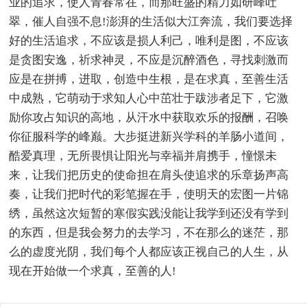
业的追求，使人青春常在，而那旺盛的精力如研峰吐
翠，催人自强不息!澎湃的生活似大江奔流，我们要选择
好的生活追求，不应该是损人利己，唯利是图，不应该
是贪图安逸，祈求神灵，不应是沉醉酒色，寻找刺激而
应是在拼搏，进取，创造中生根，是在求真，至善生活
中成熟，它萌动于求知人心中茁壮于跋涉者足下，它激
励你攻占知识的高地，从汗水中获取欢乐的报酬，召唤
你征服科学的峰巅。大步挺进新兴学科的羊肠小道间，
酷爱真理，无所畏惧让阳光与幸福并肩携手，憧憬未
来，让我们把历史的使命担在肩头使追求的乐章扬声高
奏，让我们把时代的彩笔握在手，使明天的宏图一片锦
绣，虽然这次短暂的寒假实践没能让我学到还没有学到
的东西，但是我会努力的去学习，不在那么的迷茫，那
么的虚度光阴，我们每个人都应该正视自己的人生，从
现在开始做一个求真，至善的人!